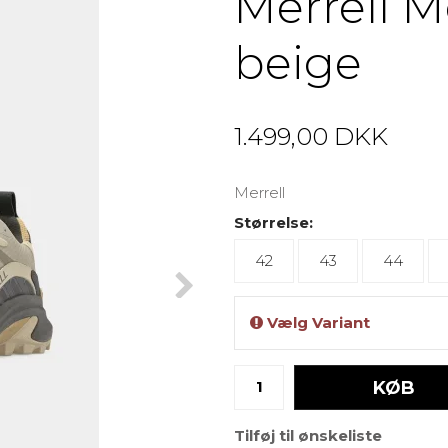
Merrell M
beige
1.499,00 DKK
Merrell
Størrelse:
42
43
44
Vælg Variant
KØB
Tilføj til ønskeliste