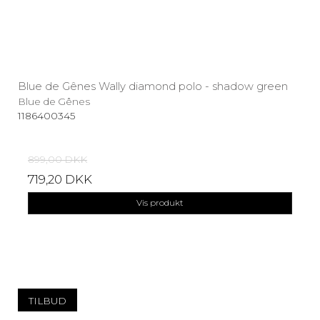
Blue de Gênes Wally diamond polo - shadow green
Blue de Gênes
1186400345
899,00 DKK
719,20 DKK
Vis produkt
TILBUD