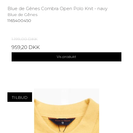
Blue de Gênes Combra Open Polo Knit - navy
Blue de Gênes
1165400450
1.199,00 DKK
959,20 DKK
Vis produkt
TILBUD