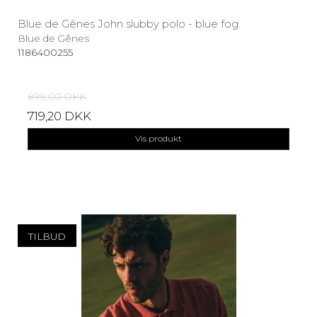
Blue de Gênes John slubby polo - blue fog
Blue de Gênes
1186400255
899,00 DKK
719,20 DKK
Vis produkt
TILBUD