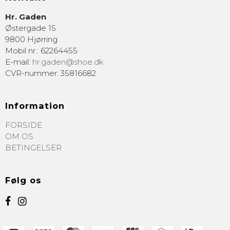
Hr. Gaden
Østergade 15
9800 Hjørring
Mobil nr.
:
62264455
E-mail
:
hr.gaden@shoe.dk
CVR-nummer
:
35816682
Information
FORSIDE
OM OS
BETINGELSER
Følg os