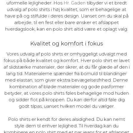
uformelle lejligheder. Hos
Hr. Gaden
tilbyder vi et bredt
udvalg af polo shirts i høj kvalitet, som er behagelige at
have på og stilfulde i deres design. Uanset om du skal på
arbejde, til en fest eller bare ønsker et afslappet
hverdagslook, kan en polo shirt altid være et oplagt valg.
Kvalitet og komfort i fokus
Vores udvalg af polo shirts er omhyggeligt udvalgt med
fokus på både kvalitet og komfort. Hver polo shirt er lavet
af slidstærke materialer, der sikrer, at du får glæde af den i
lang tid. Materialerne spænder fra bomuld til blandinger
med elastan, som giver ekstra bevægelsesfrihed. Denne
kombination af bløde materialer og gode pasformer
betyder, at vores polo shirts føles behagelige mod huden
og sidder flot på kroppen. Du kan derfor altid føle dig
godt tilpas, uanset hvilken model du vælger.
Polo shirts er kendt for deres alsidighed. Du kan nemt
style dem til enhver lejlighed. Til hverdag kan du
kombinere en polo shirt med et par jeans for et afslappet