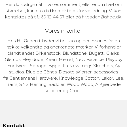
Har du spørgsmål til vores sortiment, eller er du i tvivl om
størrelser, kan du altid kontakte os for vejledning. Vi kan
kontaktes på tlf.:
60 19 44 57
eller på
hr.gaden@shoe.dk
.
Vores mærker
Hos Hr. Gaden tilbyder vi tøj, sko og accessories fra en
række velkendte og anerkendte mærker. Vi forhandler
blandt andet Birkenstock, Blundstone, Bugatti, Clarks,
Glerups, Hey dude, Keen, Merrell, New Balance, Playboy
Footwear, Sebago, Bøger fra New mags Skechers, Ay
studios, Blue de Gënes, Desoto skjorter, accessories
fra Gentlemens Hardware, Knowledge Cotton, Lakor, Lee,
Rains, SNS Herning, Saddler, Wood Wood, A.Kjærbede
solbriller og Crocs.
Kontakt