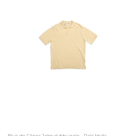
Blue de Gênes John slubby polo - Pale khaki