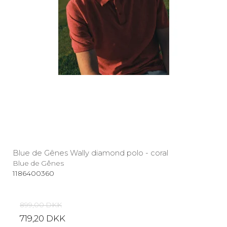
Blue de Gênes Wally diamond polo - coral
Blue de Gênes
1186400360
899,00 DKK
719,20 DKK