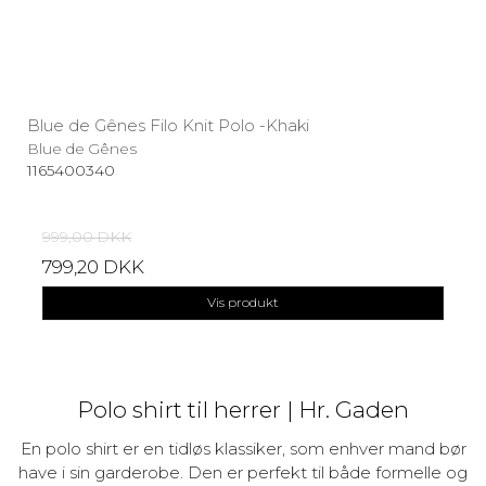
Blue de Gênes Filo Knit Polo -Khaki
Blue de Gênes
1165400340
999,00 DKK
799,20 DKK
Vis produkt
Polo shirt til herrer | Hr. Gaden
En polo shirt er en tidløs klassiker, som enhver mand bør
have i sin garderobe. Den er perfekt til både formelle og