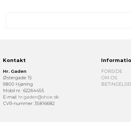
Kontakt
Informati
Hr. Gaden
FORSIDE
Østergade 15
OM OS
9800 Hjørring
BETINGELSE
Mobil nr.
:
62264455
E-mail
:
hr.gaden@shoe.dk
CVR-nummer
:
35816682