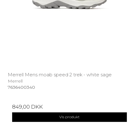
Merrell Mens moab speed 2 trek - white sage
Merrell
7636400340
849,00 DKK
Vis produkt