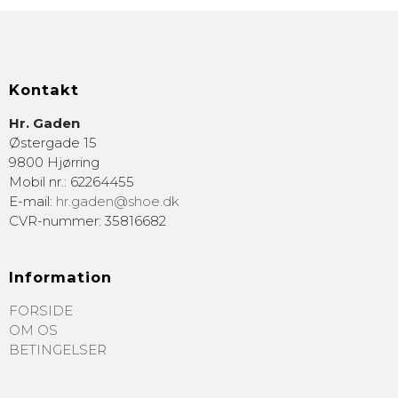
Kontakt
Hr. Gaden
Østergade 15
9800 Hjørring
Mobil nr.
:
62264455
E-mail
:
hr.gaden@shoe.dk
CVR-nummer
:
35816682
Information
FORSIDE
OM OS
BETINGELSER