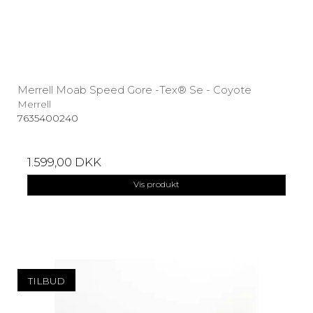
Merrell Moab Speed ​​Gore -Tex® Se - Coyote
Merrell
7635400240
1.599,00 DKK
Vis produkt
TILBUD