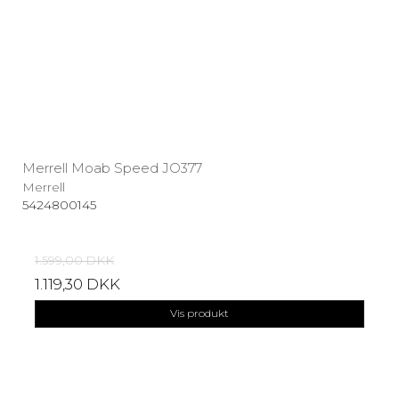
Merrell Moab Speed JO377
Merrell
5424800145
1.599,00 DKK
1.119,30 DKK
Vis produkt