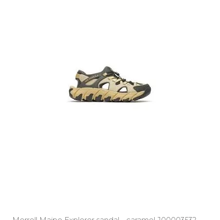
Merrell Maipo Explorer sandal - caramel J00003532