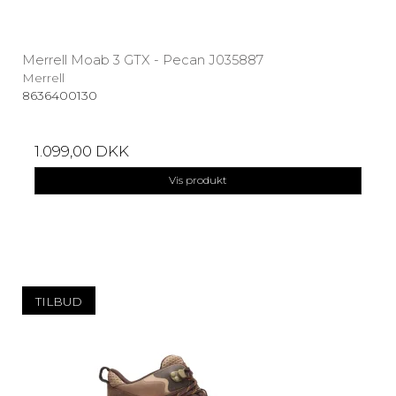
Merrell Moab 3 GTX - Pecan J035887
Merrell
8636400130
1.099,00 DKK
Vis produkt
TILBUD