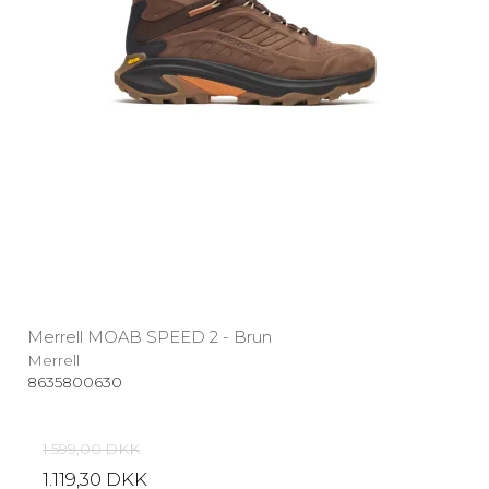
Merrell MOAB SPEED 2 - Brun
Merrell
8635800630
1.599,00 DKK
1.119,30 DKK