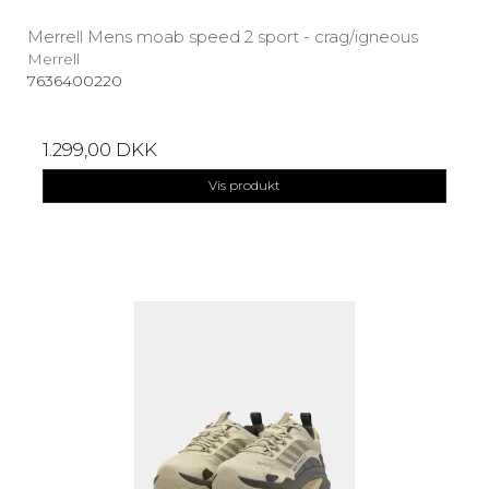
Merrell Mens moab speed 2 sport - crag/igneous
Merrell
7636400220
1.299,00 DKK
Vis produkt