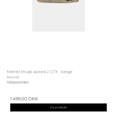
Merrell Moab speed 2 GTX - beige
Merrell
7636400180
1.499,00 DKK
Vis produkt