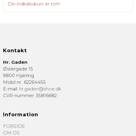
Din indkøbskurv er tom
Kontakt
Hr. Gaden
Østergade 15
9800 Hjørring
Mobil nr.
:
62264455
E-mail
:
hr.gaden@shoe.dk
CVR-nummer
:
35816682
Information
FORSIDE
OM OS