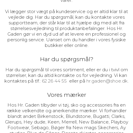
varer.
Vi lægger stor vægt på kundeservice og er altid klar til at
vejlede dig. Har du spørgsmål, kan du kontakte vores
supportteam, der står klar til at hjælpe dig med alt fra
størrelsesvejledning til produktanbefalinger. Hos Hr.
Gaden gør vi en dyd ud af at levere en professionel og
personlig service. Uanset om du handler i vores fysiske
butikker eller online.
Har du spørgsmål?
Har du spørgsmål til vores sortiment, eller er du i tvivl om
størrelser, kan du altid kontakte os for vejledning. Vi kan
kontaktes på tlf.:
62 26 44 55
eller på
hr.gaden@shoe.dk
.
Vores mærker
Hos Hr. Gaden tilbyder vi tøj, sko og accessories fra en
række velkendte og anerkendte mærker. Vi forhandler
blandt andet Birkenstock, Blundstone, Bugatti, Clarks,
Glerups, Hey dude, Keen, Merrell, New Balance, Playboy
Footwear, Sebago, Bøger fra New mags Skechers, Ay