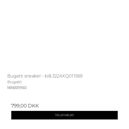
Bugatti sneaker - blå 322AXQ011569
Bugatti
1616511950
799,00 DKK
Vis produkt