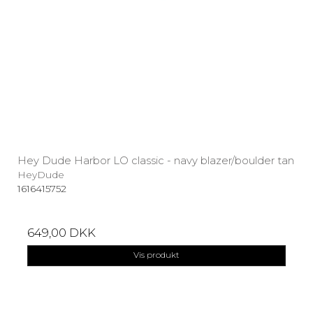
Hey Dude Harbor LO classic - navy blazer/boulder tan
HeyDude
1616415752
649,00 DKK
Vis produkt