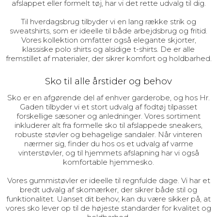
afslappet eller formelt tøj, har vi det rette udvalg til dig.
Til hverdagsbrug tilbyder vi en lang række strik og
sweatshirts, som er ideelle til både arbejdsbrug og fritid.
Vores kollektion omfatter også elegante skjorter,
klassiske polo shirts og alsidige t-shirts. De er alle
fremstillet af materialer, der sikrer komfort og holdbarhed.
Sko til alle årstider og behov
Sko er en afgørende del af enhver garderobe, og hos Hr.
Gaden tilbyder vi et stort udvalg af fodtøj tilpasset
forskellige sæsoner og anledninger. Vores sortiment
inkluderer alt fra formelle sko til afslappede sneakers,
robuste støvler og behagelige sandaler. Når vinteren
nærmer sig, finder du hos os et udvalg af varme
vinterstøvler, og til hjemmets afslapning har vi også
komfortable hjemmesko.
Vores gummistøvler er ideelle til regnfulde dage. Vi har et
bredt udvalg af skomærker, der sikrer både stil og
funktionalitet. Uanset dit behov, kan du være sikker på, at
vores sko lever op til de højeste standarder for kvalitet og