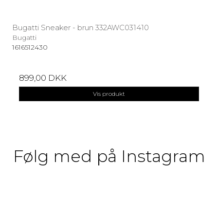
Bugatti Sneaker - brun 332AWC031410
Bugatti
1616512430
899,00 DKK
Vis produkt
Følg med på Instagram