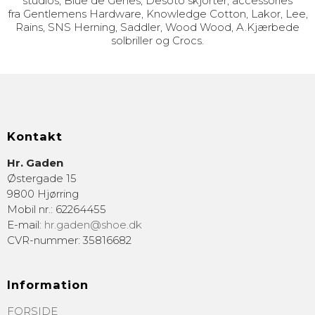
studios, Blue de Gênes, Desoto skjorter, accessories
fra Gentlemens Hardware, Knowledge Cotton, Lakor, Lee,
Rains, SNS Herning, Saddler, Wood Wood, A.Kjærbede
solbriller og Crocs.
Kontakt
Hr. Gaden
Østergade 15
9800 Hjørring
Mobil nr.
:
62264455
E-mail
:
hr.gaden@shoe.dk
CVR-nummer
:
35816682
Information
FORSIDE