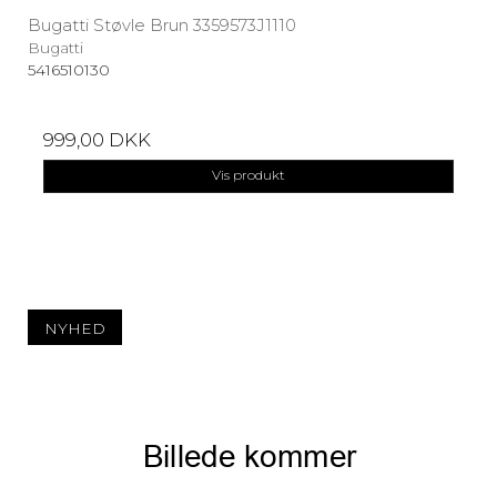
Bugatti Støvle Brun 3359573J1110
Bugatti
5416510130
999,00 DKK
Vis produkt
NYHED